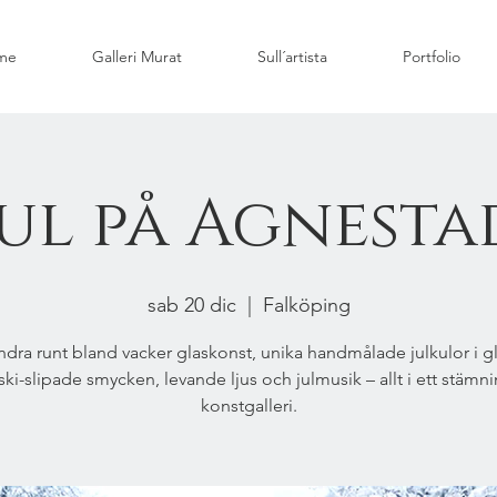
me
Galleri Murat
Sull´artista
Portfolio
Jul på Agnesta
sab 20 dic
  |  
Falköping
ndra runt bland vacker glaskonst, unika handmålade julkulor i gl
ki-slipade smycken, levande ljus och julmusik – allt i ett stämni
konstgalleri.