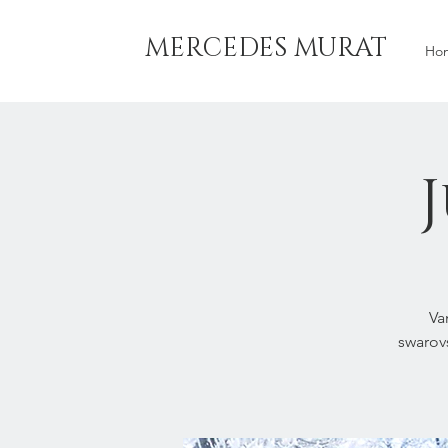
MERCEDES MURAT
Ho
Va
swarovs