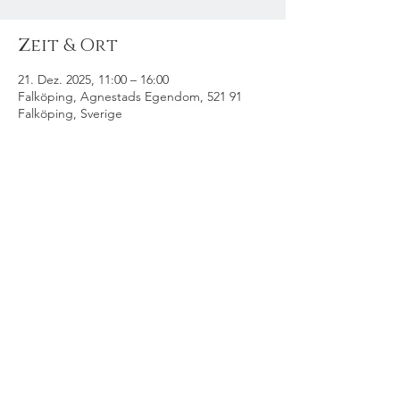
Zeit & Ort
21. Dez. 2025, 11:00 – 16:00
Falköping, Agnestads Egendom, 521 91
Falköping, Sverige
Diese Veranstaltung
teilen
© 2025 Künstler Mercedes Murat. Alle Rechte vorbehalten. Foto: Ferrexer
Vision