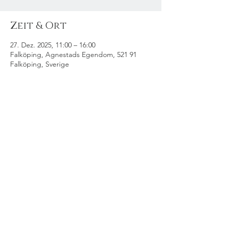
Zeit & Ort
27. Dez. 2025, 11:00 – 16:00
Falköping, Agnestads Egendom, 521 91
Falköping, Sverige
Diese Veranstaltung
teilen
© 2025 Künstler Mercedes Murat. Alle Rechte vorbehalten. Foto: Ferrexer
Vision