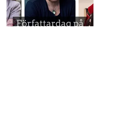
Författardag på Agnestad
lör 27 dec.
Mer information
Läs mer
© 2025 Konstnär Mercedes Murat. All rights reserved. Photo: Ferrexer Vision