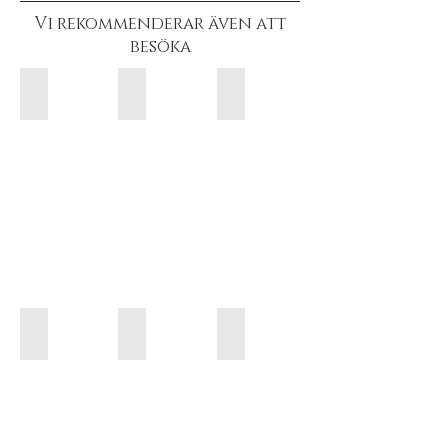
Vi rekommenderar även att
besöka
Falbygdens Ost
Rabalder Outlet
Löfwings Ateljé & Krog
Mössebergs Kurort
Hornborgasjön
Knistad Herrgård
Dancing
cranes
-
Photo
Jonas
Ingman